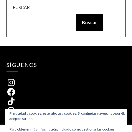
BUSCAR
Buscar
SÍGUENOS
Instagram
Facebook
TikTok
Pinterest
Privacidad y cookies: este sitio usa cookies. Si continúas navegando por él,
aceptas su uso.
Para obtener más información, incluido cómo gestionar las cookies,