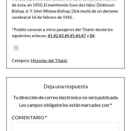
de esta, en 1950. El matrimonio tuvo dos hijos: Dickinson
Bishop Jr. Y John Wislow Bishop. Dick murió de un derrame
cerebral el 16 de febrero de 1961.
*Podéis conocer a otros pasajeros del Titanic desde los
siguientes enlaces:
#1
,
#2
,
#3
,
#4
,
#5
,
#6
,
#7
y
8#
.
Pinterest
Category:
Historias del Titanic
Deja una respuesta
Tu dirección de correo electrónico no será publicada.
Los campos obligatorios están marcados con
*
COMENTARIO
*