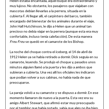
Helen estaba encantada, aquel buque era extraordinario y
muy lujoso. No obstante, los pasajeros que viajaban con
mascotas debían llevarlas a la perrera, situada en la
cubierta F. Al llegar allí, el carpintero del barco, también
encargado del bienestar de los animales durante el viaje,
John Hall Hutchinson, le dijo a Helen que un animal tan
precioso no debía viajar en la perrera (aunque esta era muy
confortable, incluso tenía calefacción). De esta manera
Freu Freu
se quedó en el camarote de los Bishop.
La noche del choque contra el iceberg, el 14 de abril de
1912 Helen ya se había retirado a dormir. Dick seguía en su
camarote, leyendo. Se produjo el choque y, pasados unos
minutos alguien llamó a la puerta y les dijo a ambos que
subieran a cubierta. Una vez allí los oficiales les indicaron
que podían volver a sus cabinas, no había nada de que
preocuparse.
La pareja volvió a su camarote y se dispuso a dormir. En ese
momento llamaron de nuevo a la puerta. Esta vez era su
amigo Albert Stewart, que afirmó estar muy preocupado
por el temblor que había notado, sabía que algo no iba bien.