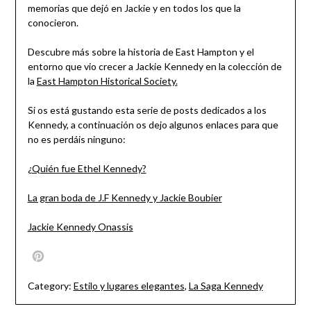
memorias que dejó en Jackie y en todos los que la
conocieron.
Descubre más sobre la historia de East Hampton y el
entorno que vio crecer a Jackie Kennedy en la colección de
la
East Hampton Historical Society.
Si os está gustando esta serie de posts dedicados a los
Kennedy, a continuación os dejo algunos enlaces para que
no es perdáis ninguno:
¿Quién fue Ethel Kennedy?
La gran boda de J.F Kennedy y Jackie Boubier
Jackie Kennedy Onassis
Pinterest
Category:
Estilo y lugares elegantes
,
La Saga Kennedy