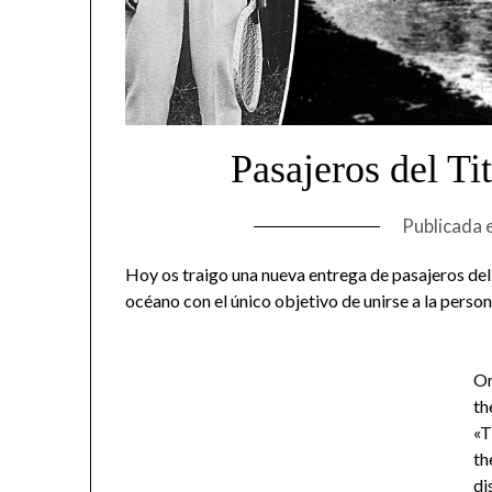
Pasajeros del Ti
Publicada 
Hoy os traigo una nueva entrega de pasajeros del 
océano con el único objetivo de unirse a la persona
O
th
«T
th
di