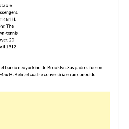
table
ssengers.
 Karl H.
hr, The
wn-tennis
ayer. 20
ril 1912
 el barrio neoyorkino de Brooklyn. Sus padres fueron
x H. Behr, el cual se convertiría en un conocido