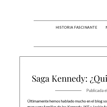
Skip
to
content
HISTORIA FASCINANTE
Saga Kennedy: ¿Qui
Publicada e
Últimamente hemos hablado mucho en el blog sobr
gran saga familiar de
los Kennedy
. JKF y Jackie 