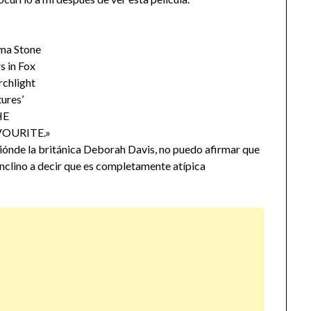
a Stone
s in Fox
rchlight
tures’
HE
VOURITE.»
ciónde la británica Deborah Davis, no puedo afirmar que
 inclino a decir que es completamente atípica