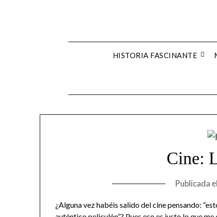
Skip
to
content
HISTORIA FASCINANTE
Cine: 
Publicada e
¿Alguna vez habéis salido del cine pensando: “es
auténtico peliculón”? Pues eso es justo lo que me 