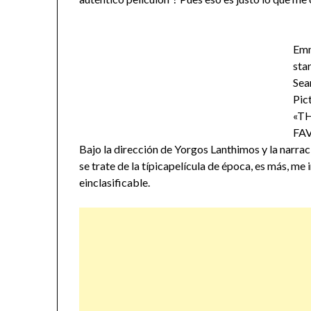
Emm
star
Sea
Pic
«T
FA
Bajo la dirección de Yorgos Lanthimos y la narra
se trate de la típicapelícula de época, es más, me
einclasificable.